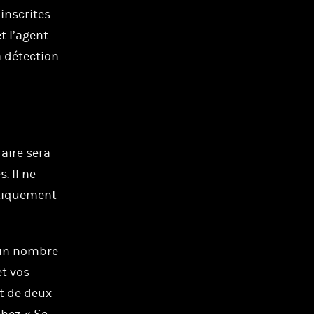
inscrites
t l’agent
a détection
aire sera
. Il ne
atiquement
ain nombre
et vos
st de deux