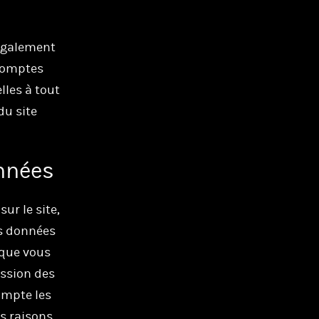
 également
 comptes
lles à tout
du site
onnées
ur le site,
es données
 que vous
ssion des
ompte les
s raisons