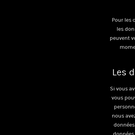
Pour les 
les don
peuvent vo
moment
Les d
Si vous av
vous pouv
personne
nous ave
données 
données 