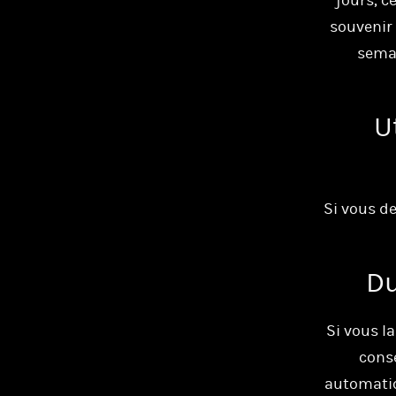
jours, c
souvenir
semai
U
Si vous d
Du
Si vous l
cons
automatiq